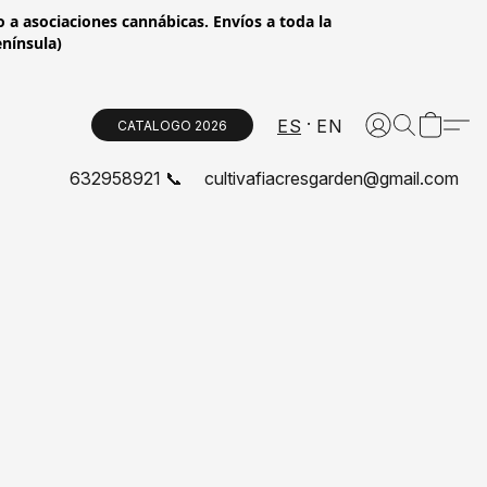
 a asociaciones cannábicas. Envíos a toda la
enínsula)
ES
EN
CATALOGO 2026
632958921 📞
cultivafiacresgarden@gmail.com