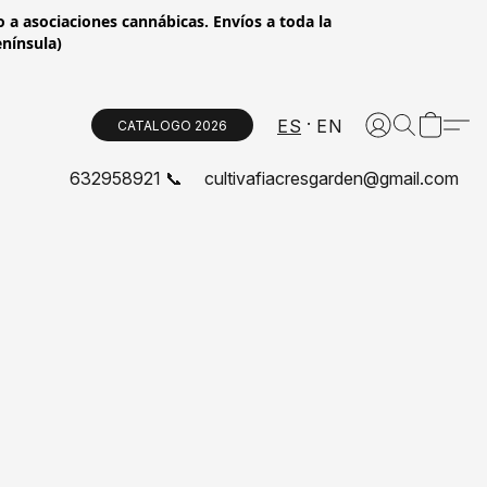
 a asociaciones cannábicas. Envíos a toda la
enínsula)
ES
EN
CATALOGO 2026
632958921 📞
cultivafiacresgarden@gmail.com