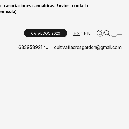
 a asociaciones cannábicas. Envíos a toda la
enínsula)
ES
EN
CATALOGO 2026
632958921 📞
cultivafiacresgarden@gmail.com